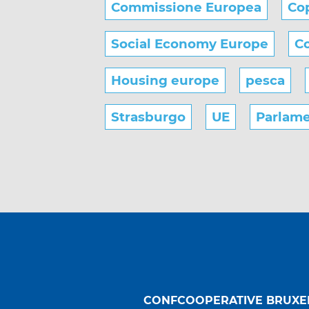
Commissione Europea
Co
Social Economy Europe
Co
Housing europe
pesca
Strasburgo
UE
Parlam
CONFCOOPERATIVE BRUXE