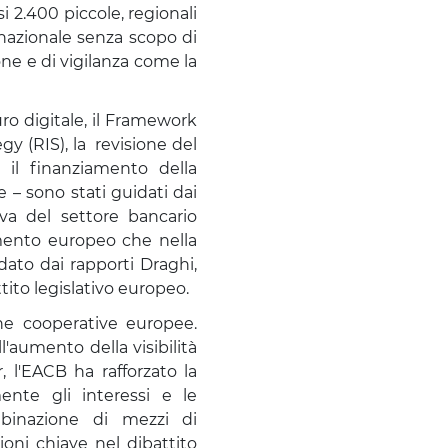
 2.400 piccole, regionali
rnazionale senza scopo di
one e di vigilanza come la
uro digitale, il Framework
gy (RIS), la revisione del
 il finanziamento della
e – sono stati guidati dai
iva del settore bancario
amento europeo che nella
ato dai rapporti Draghi,
ito legislativo europeo.
he cooperative europee.
'aumento della visibilità
 l'EACB ha rafforzato la
nte gli interessi e le
mbinazione di mezzi di
ioni chiave nel dibattito