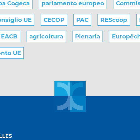
pa Cogeca
parlamento europeo
Commis
nsiglio UE
CECOP
PAC
REScoop
EACB
agricoltura
Plenaria
Europêc
ento UE
LLES