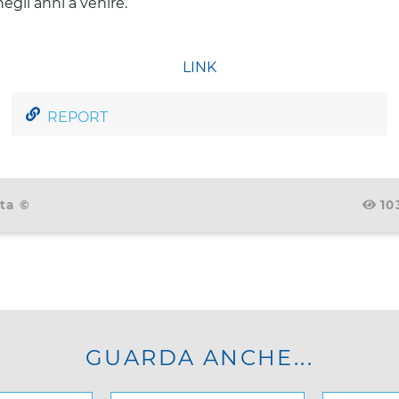
egli anni a venire.
LINK
REPORT
ta ©
10
GUARDA ANCHE...