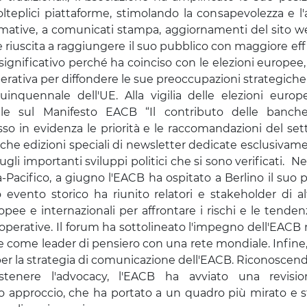
olteplici piattaforme, stimolando la consapevolezza e l'
ormative, a comunicati stampa, aggiornamenti del sito 
è riuscita a raggiungere il suo pubblico con maggiore eff
significativo perché ha coinciso con le elezioni europe
rativa per diffondere le sue preoccupazioni strategiche a
inquennale dell'UE. Alla vigilia delle elezioni europ
 sul Manifesto EACB “Il contributo delle banche
so in evidenza le priorità e le raccomandazioni del set
he edizioni speciali di newsletter dedicate esclusivamen
sugli importanti sviluppi politici che si sono verificati. 
ia-Pacifico, a giugno l'EACB ha ospitato a Berlino il su
vento storico ha riunito relatori e stakeholder di alt
opee e internazionali per affrontare i rischi e le tend
perative. Il forum ha sottolineato l'impegno dell'EACB n
 come leader di pensiero con una rete mondiale. Infine,
er la strategia di comunicazione dell'EACB. Riconoscendo 
stenere l'advocacy, l'EACB ha avviato una revisi
 approccio, che ha portato a un quadro più mirato e st