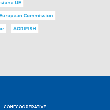
sione UE
European Commission
he
AGRIFISH
CONFCOOPERATIVE