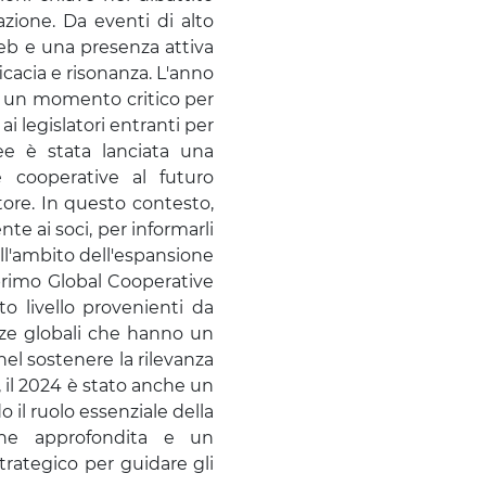
azione. Da eventi di alto
web e una presenza attiva
icacia e risonanza. L'anno
e, un momento critico per
i legislatori entranti per
ee è stata lanciata una
 cooperative al futuro
tore. In questo contesto,
te ai soci, per informarli
Nell'ambito dell'espansione
o primo Global Cooperative
o livello provenienti da
enze globali che hanno un
el sostenere la rilevanza
 il 2024 è stato anche un
il ruolo essenziale della
one approfondita e un
rategico per guidare gli