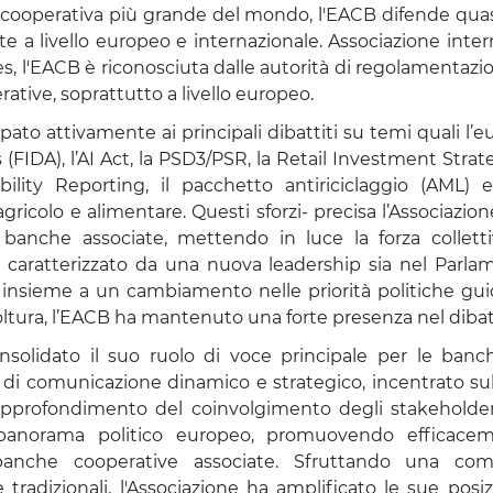
 cooperativa più grande del mondo, l'EACB difende quasi
e a livello europeo e internazionale. Associazione inte
s, l'EACB è riconosciuta dalle autorità di regolamentazi
ative, soprattutto a livello europeo.
pato attivamente ai principali dibattiti su temi quali l’e
 (FIDA), l’AI Act, la PSD3/PSR, la Retail Investment Strate
ility Reporting, il pacchetto antiriciclaggio (AML) e
 agricolo e alimentare. Questi sforzi- precisa l’Associazion
e banche associate, mettendo in luce la forza collett
 caratterizzato da una nuova leadership sia nel Parl
nsieme a un cambiamento nelle priorità politiche guid
oltura, l’EACB ha mantenuto una forte presenza nel dibatt
nsolidato il suo ruolo di voce principale per le banc
di comunicazione dinamico e strategico, incentrato sull
l'approfondimento del coinvolgimento degli stakeholder,
 panorama politico europeo, promuovendo efficaceme
banche cooperative associate. Sfruttando una co
 tradizionali, l'Associazione ha amplificato le sue posiz