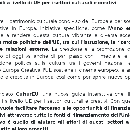
 a livello di UE per i settori culturali e creativi
re il patrimonio culturale condiviso dell'Europa e per 
ative in Europa. Iniziative specifiche, come l'
Anno e
te a rendere questa cultura vibrante e diversa acces
molte politiche dell'UE, tra cui l'istruzione, la ricerca
e relazioni esterne.
La creazione e la promozione d
ato di oggi va anche di pari passo con i media e le t
ione politica sulla cultura tra i governi nazionali 
o Europa Creativa, l'UE sostiene il cinema europeo, le ar
ro e crescita in Europa, così come per aprire nuove op
nciato
CulturEU
, una nuova guida interattiva che il
i a livello UE per i settori culturali e creativi. Con qu
ole facilitare l'accesso alle opportunità di finanzia
tivi attraverso tutte le fonti di finanziamento dell'U
ivo è quello di aiutare gli attori di questi settori a 
tte ai loro progetti.