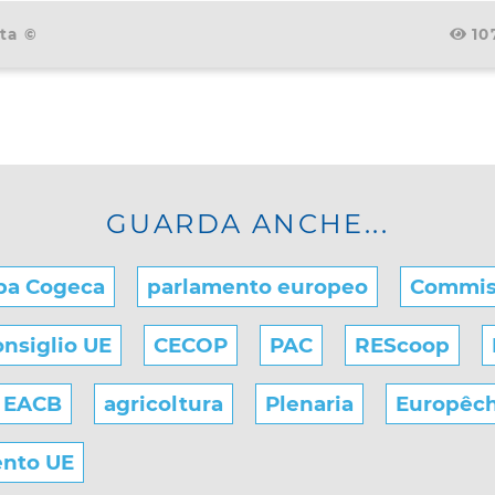
ta ©
10
GUARDA ANCHE...
pa Cogeca
parlamento europeo
Commis
nsiglio UE
CECOP
PAC
REScoop
EACB
agricoltura
Plenaria
Europêc
ento UE