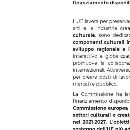
finanziamento disponibili
CULTURA
L'UE lavora per preserva
arti e le industrie cre
culturale
, sono dedica
componenti culturali in 
sviluppo regionale e l
interattivo e globalizz
promuove la collaboraz
internazionali. Attravers
per creare posti di lavo
mercati e pubblico.
La Commissione ha la
finanziamento disponibil
Commissione europea vu
settori culturali e crea
nel 2021-2027. L'obiett
sostegno dell'UE più ada