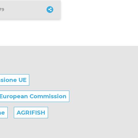
79
sione UE
European Commission
he
AGRIFISH