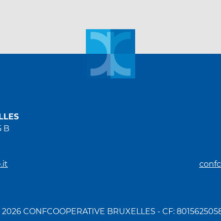
LLES
5 B
it
confc
 2026 CONFCOOPERATIVE BRUXELLES - CF: 801562505