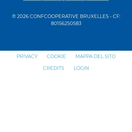
© 2026 CONFCOOPERATIVE BRUXELLES - CF:
80156250583
PRIVACY
COOKIE
MAPPA DEL SITO
CREDITS
LOGIN