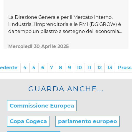
La Direzione Generale per il Mercato Interno,
l'Industria, l'Imprenditoria e le PMI (DG GROW) è
da tempo un pilastro a sostegno dell'economia...
Mercoledì 30 Aprile 2025
cedente
4
5
6
7
8
9
10
11
12
13
Pros
GUARDA ANCHE...
Commissione Europea
Copa Cogeca
parlamento europeo