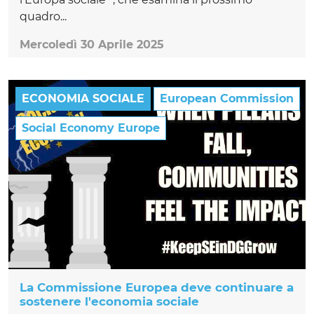
quadro...
Mercoledì 30 Aprile 2025
ECONOMIA SOCIALE
European Commission
Social Economy Europe
La Commissione Europea deve continuare a
sostenere l'economia sociale