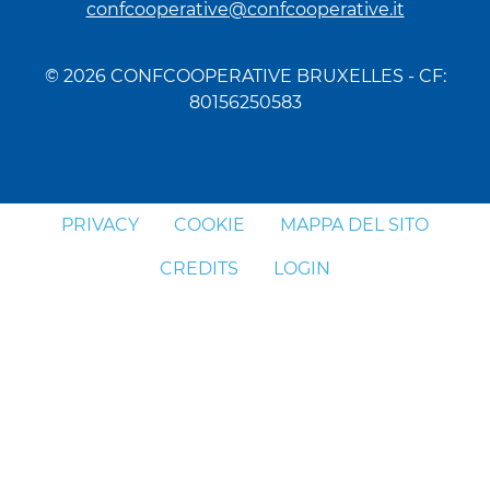
confcooperative@confcooperative.it
© 2026 CONFCOOPERATIVE BRUXELLES - CF:
80156250583
PRIVACY
COOKIE
MAPPA DEL SITO
CREDITS
LOGIN