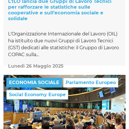
L’ILO lancia due Gruppi di Lavoro Tecnici
per rafforzare le statistiche sulle
cooperative e sull’economia sociale e
solidale
L'Organizzazione Internazionale del Lavoro (OIL)
ha istituito due nuovi Gruppi di Lavoro Tecnici
(GST) dedicati alle statistiche: il Gruppo di Lavoro
COPAC sulla...
Lunedì 26 Maggio 2025
ECONOMIA SOCIALE
Parlamento Europeo
Social Economy Europe