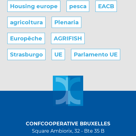
Housing europe
pesca
EACB
agricoltura
Plenaria
Europêche
AGRIFISH
Strasburgo
UE
Parlamento UE
CONFCOOPERATIVE BRUXELLES
Square Ambiorix, 32 - Bte 35 B