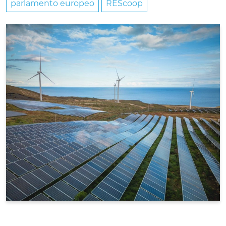
parlamento europeo
REScoop
ENERGIA