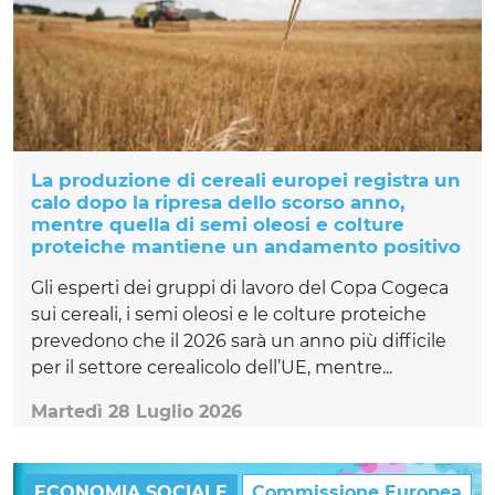
La produzione di cereali europei registra un
calo dopo la ripresa dello scorso anno,
mentre quella di semi oleosi e colture
proteiche mantiene un andamento positivo
Gli esperti dei gruppi di lavoro del Copa Cogeca
sui cereali, i semi oleosi e le colture proteiche
prevedono che il 2026 sarà un anno più difficile
per il settore cerealicolo dell’UE, mentre...
Martedì 28 Luglio 2026
ECONOMIA SOCIALE
Commissione Europea