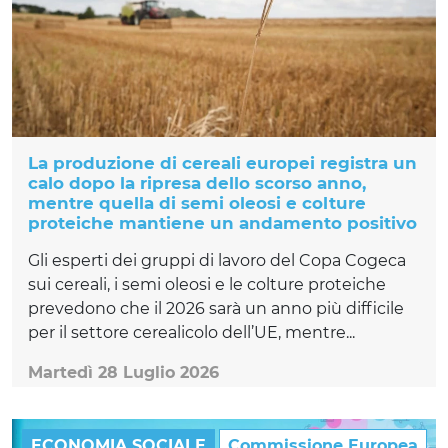
La produzione di cereali europei registra un
calo dopo la ripresa dello scorso anno,
mentre quella di semi oleosi e colture
proteiche mantiene un andamento positivo
Gli esperti dei gruppi di lavoro del Copa Cogeca
sui cereali, i semi oleosi e le colture proteiche
prevedono che il 2026 sarà un anno più difficile
per il settore cerealicolo dell’UE, mentre...
Martedì 28 Luglio 2026
ECONOMIA SOCIALE
Commissione Europea