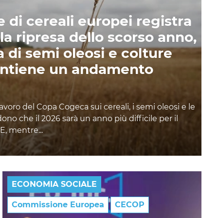
 di cereali europei registra
la ripresa dello scorso anno,
 di semi oleosi e colture
antiene un andamento
lavoro del Copa Cogeca sui cereali, i semi oleosi e le
no che il 2026 sarà un anno più difficile per il
E, mentre...
ECONOMIA SOCIALE
Commissione Europea
CECOP