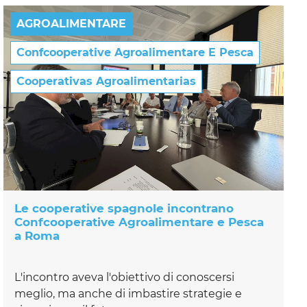
AGROALIMENTARE
Confcooperative Agroalimentare E Pesca
Cooperativas Agroalimentarias
Le cooperative spagnole incontrano
Confcooperative Agroalimentare e Pesca
a Roma
L'incontro aveva l'obiettivo di conoscersi
meglio, ma anche di imbastire strategie e