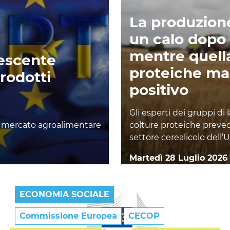
La produzione
un calo dopo 
mentre quella
rescente
proteiche m
rodotti
positivo
Gli esperti dei gruppi di 
il mercato agroalimentare
colture proteiche prevedo
settore cerealicolo dell’U
Martedì 28 Luglio 2026
ECONOMIA SOCIALE
Commissione Europea
CECOP