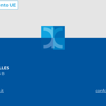
ento UE
LLES
5 B
it
confc