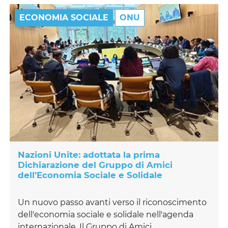
ECONOMIA SOCIALE
ONU
Nazioni Unite: adottata la prima
Dichiarazione del Gruppo di Amici
dell’Economia Sociale e Solidale
Un nuovo passo avanti verso il riconoscimento
dell'economia sociale e solidale nell'agenda
internazionale. Il Gruppo di Amici