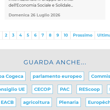
dell'Economia Sociale e Solidale...
Domenica 26 Luglio 2026
2
3
4
5
6
7
8
9
10
Prossimo
Ultim
GUARDA ANCHE...
pa Cogeca
parlamento europeo
Commis
nsiglio UE
CECOP
PAC
REScoop
EACB
agricoltura
Plenaria
Europêc