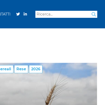
TATTI
Sea
ereali
Rese
2026