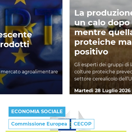
La produzione
un calo dopo 
mentre quella
rescente
proteiche m
rodotti
positivo
Gli esperti dei gruppi di 
il mercato agroalimentare
colture proteiche prevedo
settore cerealicolo dell’U
Martedì 28 Luglio 2026
ECONOMIA SOCIALE
Commissione Europea
CECOP