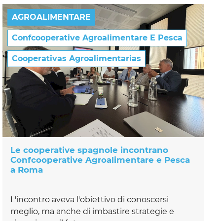
AGROALIMENTARE
Confcooperative Agroalimentare E Pesca
Cooperativas Agroalimentarias
Le cooperative spagnole incontrano
Confcooperative Agroalimentare e Pesca
a Roma
L'incontro aveva l'obiettivo di conoscersi
meglio, ma anche di imbastire strategie e