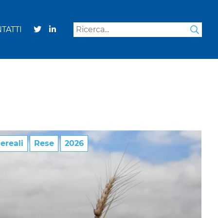
TATTI
Sea
ereali
Rese
2026