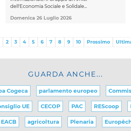
dell'Economia Sociale e Solidale...
Domenica 26 Luglio 2026
2
3
4
5
6
7
8
9
10
Prossimo
Ultim
GUARDA ANCHE...
pa Cogeca
parlamento europeo
Commis
nsiglio UE
CECOP
PAC
REScoop
EACB
agricoltura
Plenaria
Europêc