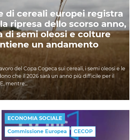
 di cereali europei registra
la ripresa dello scorso anno,
 di semi oleosi e colture
antiene un andamento
lavoro del Copa Cogeca sui cereali, i semi oleosi e le
no che il 2026 sarà un anno più difficile per il
E, mentre...
ECONOMIA SOCIALE
Commissione Europea
CECOP