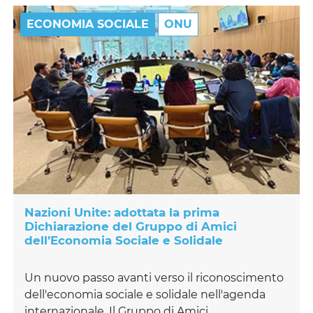
ECONOMIA SOCIALE
ONU
Nazioni Unite: adottata la prima
Dichiarazione del Gruppo di Amici
dell’Economia Sociale e Solidale
Un nuovo passo avanti verso il riconoscimento
dell'economia sociale e solidale nell'agenda
internazionale. Il Gruppo di Amici