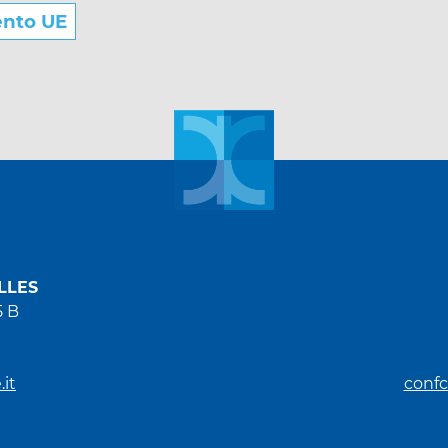
ento UE
LLES
5 B
it
confc