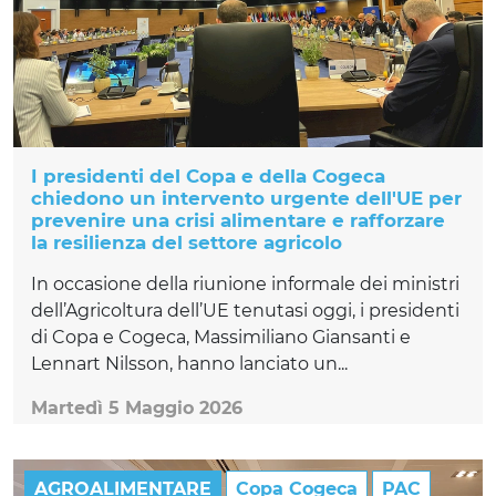
I presidenti del Copa e della Cogeca
chiedono un intervento urgente dell'UE per
prevenire una crisi alimentare e rafforzare
la resilienza del settore agricolo
In occasione della riunione informale dei ministri
dell’Agricoltura dell’UE tenutasi oggi, i presidenti
di Copa e Cogeca, Massimiliano Giansanti e
Lennart Nilsson, hanno lanciato un...
Martedì 5 Maggio 2026
AGROALIMENTARE
Copa Cogeca
PAC