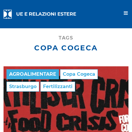
TAGS
COPA COGECA
AGROALIMENTARE
Copa Cogeca
Strasburgo
Fertilizzanti