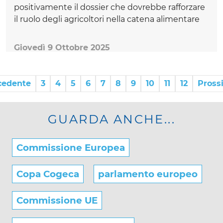
positivamente il dossier che dovrebbe rafforzare
il ruolo degli agricoltori nella catena alimentare
Giovedì 9 Ottobre 2025
cedente
3
4
5
6
7
8
9
10
11
12
Pross
GUARDA ANCHE...
Commissione Europea
Copa Cogeca
parlamento europeo
Commissione UE