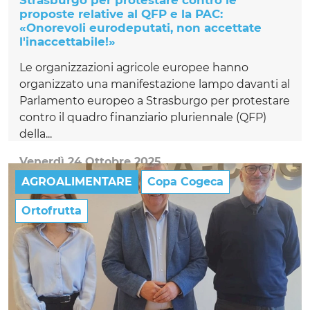
Strasburgo per protestare contro le
proposte relative al QFP e la PAC:
«Onorevoli eurodeputati, non accettate
l'inaccettabile!»
Le organizzazioni agricole europee hanno
organizzato una manifestazione lampo davanti al
Parlamento europeo a Strasburgo per protestare
contro il quadro finanziario pluriennale (QFP)
della...
Venerdì 24 Ottobre 2025
AGROALIMENTARE
Copa Cogeca
Ortofrutta