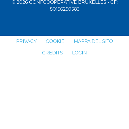
© 2026 CONFCOOPERATIVE BRUXELLES - CF:
80156250583
PRIVACY
COOKIE
MAPPA DEL SITO
CREDITS
LOGIN