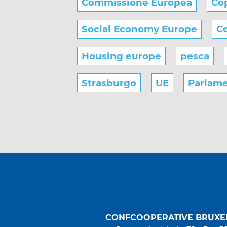
Commissione Europea
Co
Social Economy Europe
Co
Housing europe
pesca
Strasburgo
UE
Parlam
CONFCOOPERATIVE BRUXE