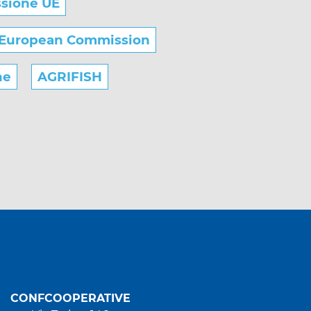
sione UE
European Commission
he
AGRIFISH
CONFCOOPERATIVE