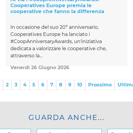
Cooperatives Europe premia le
cooperative che fanno la differenza
In occasione del suo 20° anniversario,
Cooperatives Europe ha lanciato i
#CoopAnniversaryAwards, un'iniziativa
dedicata a valorizzare le cooperative che,
attraverso la...
Venerdì 26 Giugno 2026
2
3
4
5
6
7
8
9
10
Prossimo
Ultim
GUARDA ANCHE...