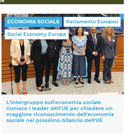
26
ECONOMIA SOCIALE
Parlamento Europeo
Social Economy Europe
L'Intergruppo sull'economia sociale
riunisce i leader dell'UE per chiedere un
maggiore riconoscimento dell'economia
sociale nel prossimo bilancio dell'UE