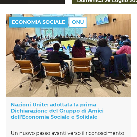
Domenica 26 Luglio 20
ECONOMIA SOCIALE
ONU
Nazioni Unite: adottata la prima
Dichiarazione del Gruppo di Amici
dell’Economia Sociale e Solidale
Un nuovo passo avanti verso il riconoscimento