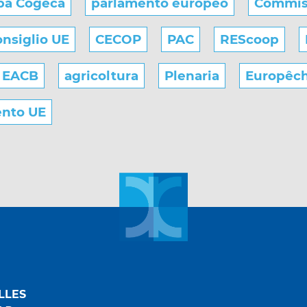
pa Cogeca
parlamento europeo
Commis
nsiglio UE
CECOP
PAC
REScoop
EACB
agricoltura
Plenaria
Europêc
ento UE
LLES