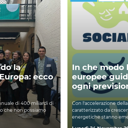
ndo la
In che modo 
'Europa: ecco
europee guid
ogni previsio
nnuale di 400 miliardi di
Con l'accelerazione dell
iaro che non possiamo
caratterizzato da cresce
energetiche stanno eme