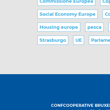
Commissione Europea
Co
Social Economy Europe
Co
Housing europe
pesca
Strasburgo
UE
Parlam
CONFCOOPERATIVE BRUXE