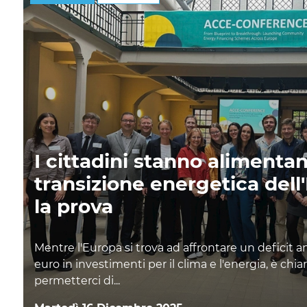
I cittadini stanno alimenta
transizione energetica dell
la prova
Mentre l'Europa si trova ad affrontare un deficit a
euro in investimenti per il clima e l'energia, è ch
permetterci di...