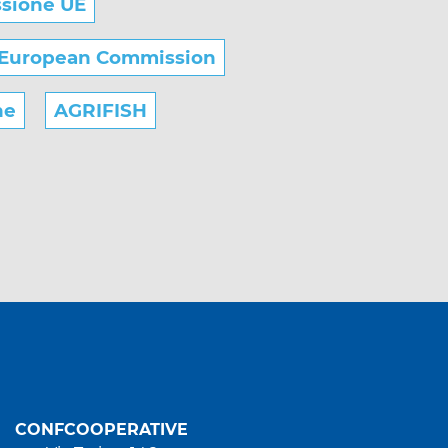
sione UE
European Commission
he
AGRIFISH
CONFCOOPERATIVE