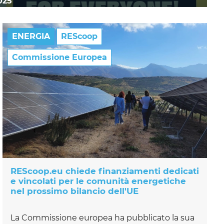
025
ENERGIA
REScoop
Commissione Europea
REScoop.eu chiede finanziamenti dedicati
e vincolati per le comunità energetiche
nel prossimo bilancio dell'UE
La Commissione europea ha pubblicato la sua