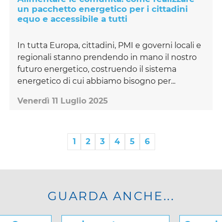
un pacchetto energetico per i cittadini
equo e accessibile a tutti
In tutta Europa, cittadini, PMI e governi locali e
regionali stanno prendendo in mano il nostro
futuro energetico, costruendo il sistema
energetico di cui abbiamo bisogno per...
Venerdì 11 Luglio 2025
1
2
3
4
5
6
GUARDA ANCHE...