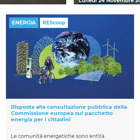
Lunedì 24 Novembre 2
ENERGIA
REScoop
Risposta alla consultazione pubblica della
Commissione europea sul pacchetto
energia per i cittadini
Le comunità energetiche sono entità