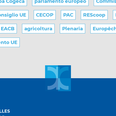
pa Cogeca
parlamento europeo
Commis
nsiglio UE
CECOP
PAC
REScoop
EACB
agricoltura
Plenaria
Europêc
ento UE
LLES