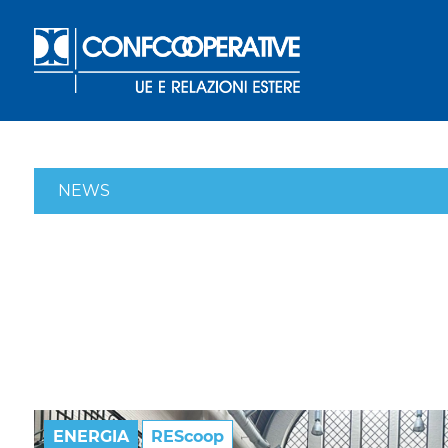
NEWS
ENERGIA
REScoop